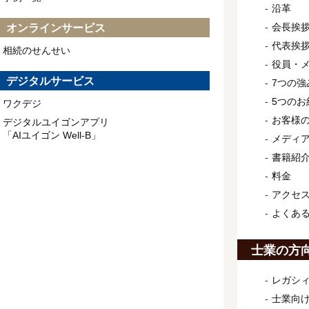
沿革
会長挨
オンラインサービス
代表挨
相続のせんせい
役員・
デジタルサービス
7つの強
5つのお
ワクデジ
お客様
デジタルユイゴンアプリ
「AIユイゴン Well-B」
メディ
書籍紹
料金
アクセ
よくあ
士業の方
レガシィ
士業向け