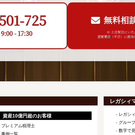
501-725
無料相
00 - 17:30
※ 土日祝日にい
翌営業日（平日）に担当
レガシィ
レガシ
資産10億円超のお客様
グルー
プレミアム税理士
数字で
事例一覧