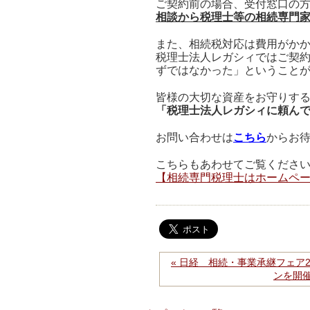
ご契約前の場合、受付窓口の
相談から税理士等の相続専門
また、相続税対応は費用がか
税理士法人レガシィではご契
ずではなかった」ということ
皆様の大切な資産をお守りす
「税理士法人レガシィに頼ん
お問い合わせは
こちら
からお
こちらもあわせてご覧くださ
【相続専門税理士はホームペ
« 日経 相続・事業承継フェア
ンを開