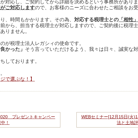
方が対応し、ご契約してから詳細を決めるという事務所があり
家がご対応します
ので、お客様のニーズに合わせたご相談をお
かり、時間もかかります。その為、
対応する税理士との
「相性
約前から、担当する税理士が対応しますので、ご契約後に税理
がありません。
るのが税理士法人レガシィの使命です。
で良かった」
そう言っていただけるよう、我々は日々、誠実な
待ちしております。
い。
ージで選ぶな！】
2020 プレゼントキャンペー
WEBセミナー[12月15日(火
催中！
法と土地評