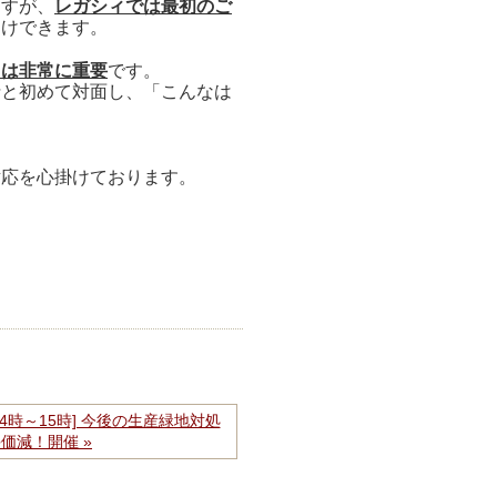
ますが、
レガシィでは最初のご
受けできます。
」は非常に重要
です。
士と初めて対面し、「こんなは
対応を心掛けております。
)14時～15時] 今後の生産緑地対処
価減！開催 »