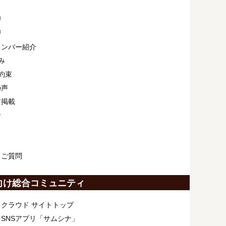
拶
拶
メンバー紹介
み
約束
の声
ア掲載
介
ス
るご質問
向け総合コミュニティ
クラウド サイトトップ
SNSアプリ「サムシナ」