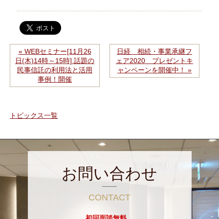
« WEBセミナー[11月26
日経 相続・事業承継フ
日(木)14時～15時] 話題の
ェア2020 プレゼントキ
民事信託の利用法と活用
ャンペーンを開催中！ »
事例！開催
トピックス一覧
お問い合わせ
CONTACT
初回面談無料。