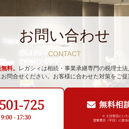
お問い合わせ
CONTACT
談無料。
レガシィは相続・事業承継専門の税理士法
にお問合せください。
お客様に合わせた対策をご提
501-725
無料相
00 - 17:30
※ 土日祝日にい
翌営業日（平日）に担当