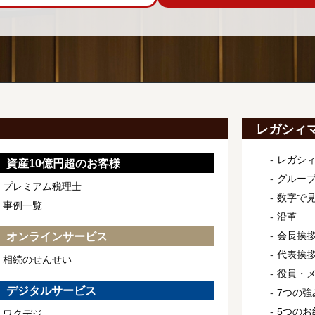
レガシィ
レガシ
資産10億円超のお客様
グルー
プレミアム税理士
数字で
事例一覧
沿革
会長挨
オンラインサービス
代表挨
相続のせんせい
役員・
デジタルサービス
7つの強
5つのお
ワクデジ