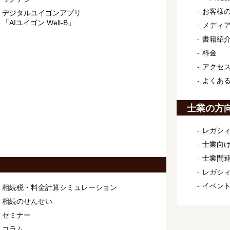
お客様
デジタルユイゴンアプリ
「AIユイゴン Well-B」
メディ
書籍紹
料金
アクセ
よくあ
士業の方
レガシィ
士業向け
士業間連
レガシ
イベン
相続税・料金計算シミュレーション
相続のせんせい
セミナー
コラム