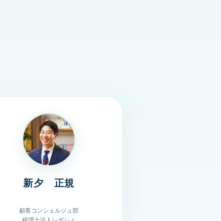
。
新夕 正規
顧客コンシェルジュ部
税理士法人レガシィ