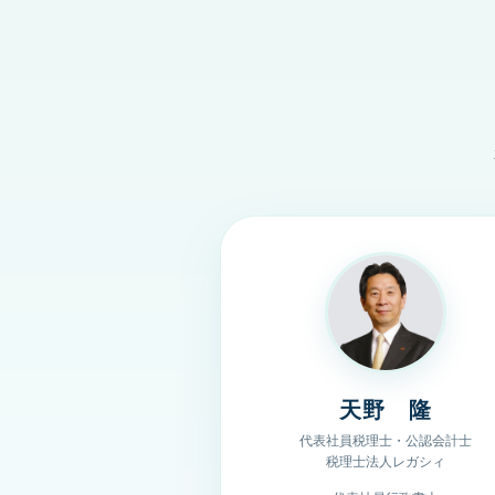
天野 隆
代表社員税理士・公認会計士
税理士法人レガシィ