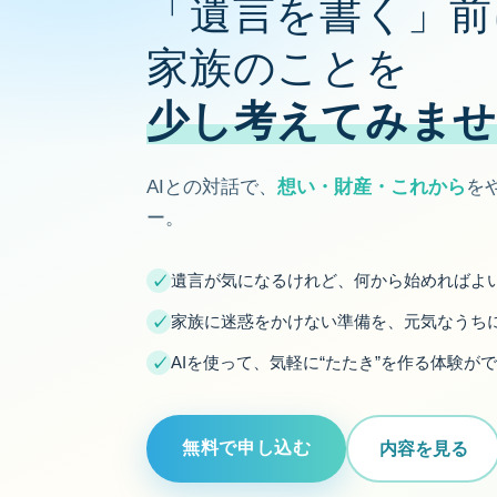
「遺言を書く」前
家族のことを
少し考えてみませ
AIとの対話で、
想い・財産・これから
を
ー。
遺言が気になるけれど、何から始めればよ
✓
家族に迷惑をかけない準備を、元気なうち
✓
AIを使って、気軽に“たたき”を作る体験が
✓
無料で申し込む
内容を見る