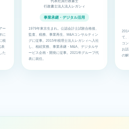
代表社員行政書士
行政書士法人法人レガシィ
事業承継・デジタル活用
アー
1979年東京生まれ。公認会計士試験合格後、
20
年に
監査、税務、事業再生、M&Aコンサルティン
て、
に税
グに従事。2015年税理士法人レガシィへ入社
コン
代表
し、相続実務、事業承継・M&A、デジタルサ
お話
した
ービス企画・開発に従事。2021年グループ代
の解
表に就任。