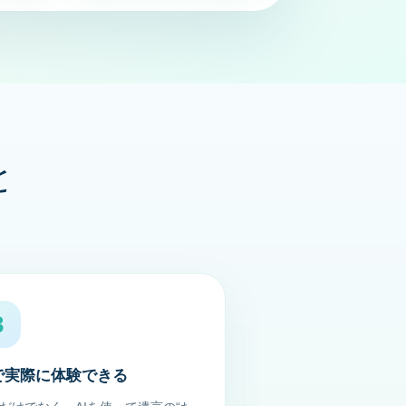
と
3
Iで実際に体験できる