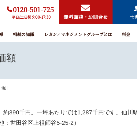
0120-501-725
無料面談・お問合せ
士
平日/土日祝 9:00-17:30
様
相続の知識
レガシィマネジメントグループとは
料金
価額
仙川
、約
390
千円。一坪あたりでは
1,287
千円です。仙川
：世田谷区上祖師谷5-25-2）