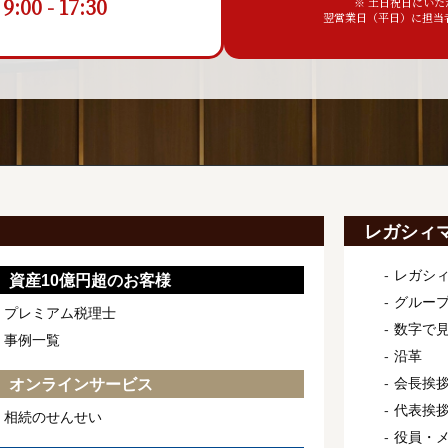
00 - 17:30
※ 土日祝日にい
翌営業日（平日）に担当
レガシィ
レガシ
資産10億円超のお客様
グルー
プレミアム税理士
数字で
事例一覧
沿革
会長挨
オンラインサービス
代表挨
相続のせんせい
役員・