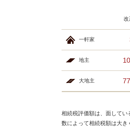
改
一軒家
1
地主
7
大地主
相続税評価額は、面してい
数によって相続税額は大き