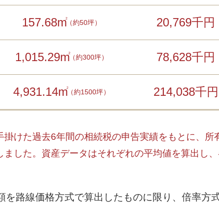
157.68m
20,769千円
2
（約50坪）
1,015.29m
78,628千円
2
（約300坪）
4,931.14m
214,038千円
2
（約1500坪）
手掛けた過去6年間の相続税の申告実績をもとに、所
しました。資産データはそれぞれの平均値を算出し、
額を路線価格方式で算出したものに限り、倍率方