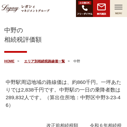
レガシィ
マネジメントグループ
無料面談
MENU
中野の
相続税評価額
HOME
エリア別相続税路線価一覧
中野
中野駅周辺地域の路線価は、約
860
千円。一坪あた
りでは
2,838
千円です。中野駅の一日の乗降者数は
289,832
人です。（算出住所地：中野区中野3-23-4
6）
改正前相続税額
令和６年相続税額