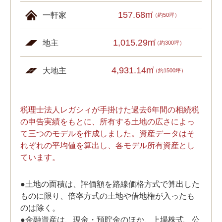
157.68m
2
一軒家
（約50坪）
1,015.29m
2
地主
（約300坪）
4,931.14m
2
大地主
（約1500坪）
税理士法人レガシィが手掛けた過去6年間の相続税
の申告実績をもとに、所有する土地の広さによっ
て三つのモデルを作成しました。資産データはそ
れぞれの平均値を算出し、各モデル所有資産とし
ています。
●土地の面積は、評価額を路線価格方式で算出した
ものに限り、倍率方式の土地や借地権が入ったも
のは除く。
●金融資産は、現金・預貯金のほか、上場株式、公