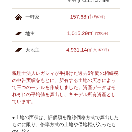
所有する土地の面積
157.68m
2
一軒家
（約50坪）
1,015.29m
2
地主
（約300坪）
4,931.14m
2
大地主
（約1500坪）
税理士法人レガシィが手掛けた過去6年間の相続税
の申告実績をもとに、所有する土地の広さによっ
て三つのモデルを作成しました。資産データはそ
れぞれの平均値を算出し、各モデル所有資産とし
ています。
●土地の面積は、評価額を路線価格方式で算出した
ものに限り、倍率方式の土地や借地権が入ったも
のは除く。