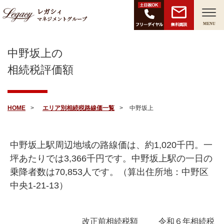
レガシィ
マネジメントグループ
無料面談
MENU
中野坂上の
相続税評価額
HOME
エリア別相続税路線価一覧
中野坂上
中野坂上駅周辺地域の路線価は、約
1,020
千円。一
坪あたりでは
3,366
千円です。中野坂上駅の一日の
乗降者数は
70,853
人です。（算出住所地：中野区
中央1-21-13）
改正前相続税額
令和６年相続税額