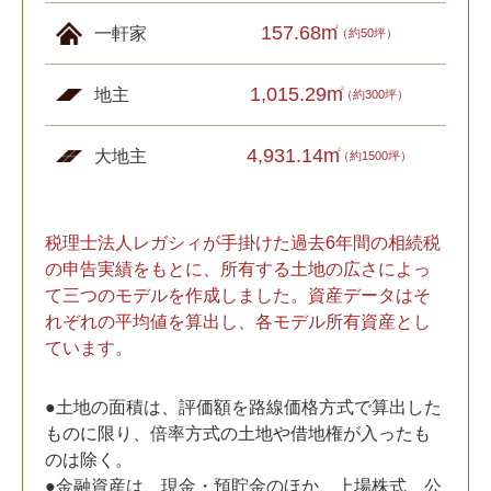
157.68m
2
一軒家
（約50坪）
1,015.29m
2
地主
（約300坪）
4,931.14m
2
大地主
（約1500坪）
税理士法人レガシィが手掛けた過去6年間の相続税
の申告実績をもとに、所有する土地の広さによっ
て三つのモデルを作成しました。資産データはそ
れぞれの平均値を算出し、各モデル所有資産とし
ています。
●土地の面積は、評価額を路線価格方式で算出した
ものに限り、倍率方式の土地や借地権が入ったも
のは除く。
●金融資産は、現金・預貯金のほか、上場株式、公