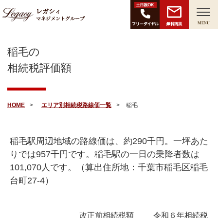
レガシィ
マネジメントグループ
無料面談
MENU
稲毛の
相続税評価額
HOME
エリア別相続税路線価一覧
稲毛
稲毛駅周辺地域の路線価は、約
290
千円。一坪あた
りでは
957
千円です。稲毛駅の一日の乗降者数は
101,070
人です。（算出住所地：千葉市稲毛区稲毛
台町27-4）
改正前相続税額
令和６年相続税額