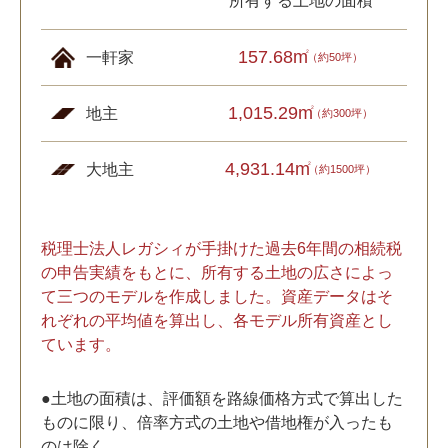
所有する土地の面積
157.68m
2
一軒家
（約50坪）
1,015.29m
2
地主
（約300坪）
4,931.14m
2
大地主
（約1500坪）
税理士法人レガシィが手掛けた過去6年間の相続税
の申告実績をもとに、所有する土地の広さによっ
て三つのモデルを作成しました。資産データはそ
れぞれの平均値を算出し、各モデル所有資産とし
ています。
●土地の面積は、評価額を路線価格方式で算出した
ものに限り、倍率方式の土地や借地権が入ったも
のは除く。