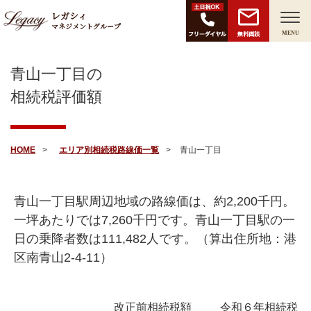
レガシィ
マネジメントグループ
無料面談
MENU
青山一丁目の
相続税評価額
HOME
エリア別相続税路線価一覧
青山一丁目
青山一丁目駅周辺地域の路線価は、約
2,200
千円。
一坪あたりでは
7,260
千円です。青山一丁目駅の一
日の乗降者数は
111,482
人です。（算出住所地：港
区南青山2-4-11）
改正前相続税額
令和６年相続税額