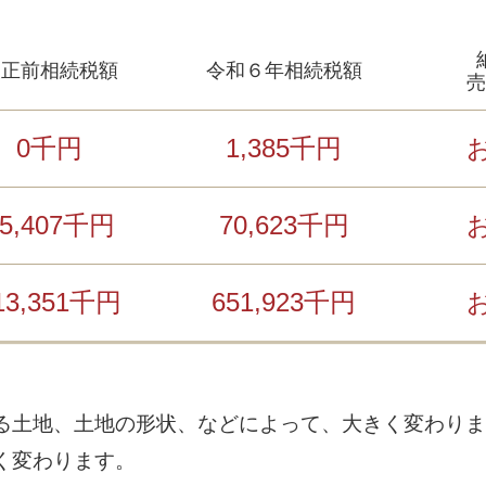
改正前相続税額
令和６年相続税額
売
0千円
1,385千円
45,407千円
70,623千円
13,351千円
651,923千円
る土地、土地の形状、などによって、大きく変わりま
く変わります。