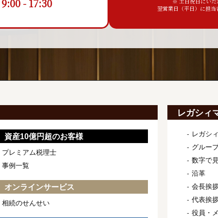
00 - 17:30
※ 土日祝日にい
翌営業日（平日）に担当
レガシィ
レガシ
資産10億円超のお客様
グルー
プレミアム税理士
数字で
事例一覧
沿革
会長挨
オンラインサービス
代表挨
相続のせんせい
役員・