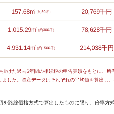
157.68m
20,769千円
2
（約50坪）
1,015.29m
78,628千円
2
（約300坪）
4,931.14m
214,038千円
2
（約1500坪）
手掛けた過去6年間の相続税の申告実績をもとに、所
しました。資産データはそれぞれの平均値を算出し、
額を路線価格方式で算出したものに限り、倍率方