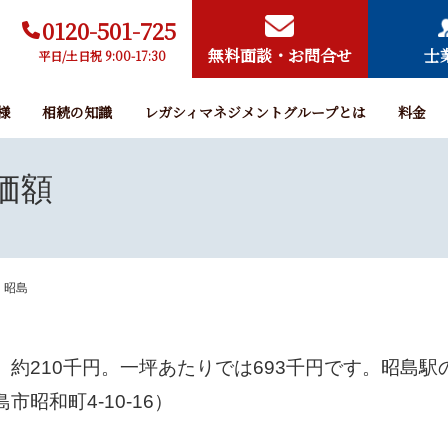
0120-501-725
無料面談・お問合せ
士
平日/土日祝 9:00-17:30
様
相続の知識
レガシィマネジメントグループとは
料金
価額
昭島
、約
210
千円。一坪あたりでは
693
千円です。昭島駅
昭和町4-10-16）