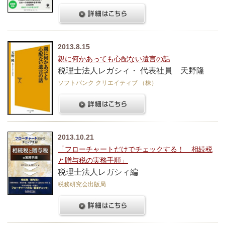
2013.8.15
親に何かあっても心配ない遺言の話
税理士法人レガシィ・ 代表社員 天野隆
ソフトバンク クリエイティブ （株）
2013.10.21
「フローチャートだけでチェックする！ 相続税
と贈与税の実務手順」
税理士法人レガシィ編
税務研究会出版局