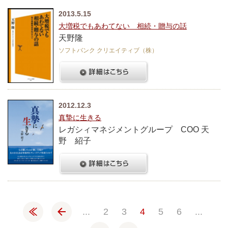
2013.5.15
大増税でもあわてない 相続・贈与の話
天野隆
ソフトバンク クリエイティブ（株）
2012.12.3
真摯に生きる
レガシィマネジメントグループ COO 天
野 紹子
«
«
...
2
3
4
5
6
...