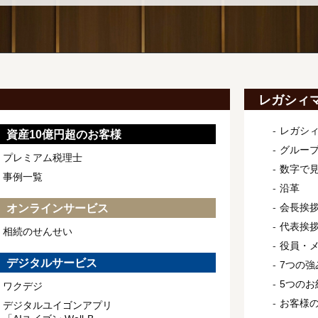
レガシィ
レガシ
資産10億円超のお客様
グルー
プレミアム税理士
数字で
事例一覧
沿革
会長挨
オンラインサービス
代表挨
相続のせんせい
役員・
デジタルサービス
7つの強
5つのお
ワクデジ
お客様
デジタルユイゴンアプリ