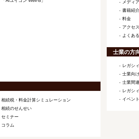
「AIユイゴン Well-B」
メディ
書籍紹
料金
アクセ
よくあ
士業の方
レガシィ
士業向け
士業間連
レガシ
イベン
相続税・料金計算シミュレーション
相続のせんせい
セミナー
コラム