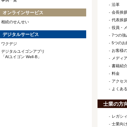
事例一覧
沿革
会長挨
オンラインサービス
代表挨
相続のせんせい
役員・
デジタルサービス
7つの強
5つのお
ワクデジ
お客様
デジタルユイゴンアプリ
「AIユイゴン Well-B」
メディ
書籍紹
料金
アクセ
よくあ
士業の方
レガシィ
士業向け