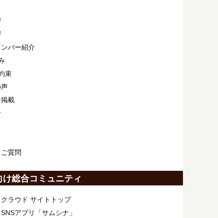
拶
拶
メンバー紹介
み
約束
の声
ア掲載
介
ス
るご質問
向け総合コミュニティ
クラウド サイトトップ
SNSアプリ「サムシナ」