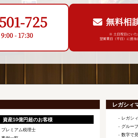
501-725
無料相
00 - 17:30
※ 土日祝日にい
翌営業日（平日）に担当
レガシィ
レガシ
資産10億円超のお客様
グルー
プレミアム税理士
数字で