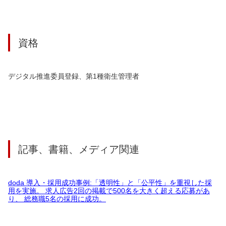
資格
デジタル推進委員登録、第1種衛生管理者
記事、書籍、メディア関連
doda 導入・採用成功事例:「透明性」と「公平性」を重視した採
用を実施。 求人広告2回の掲載で500名を大きく超える応募があ
り、 総務職5名の採用に成功。