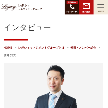
レガシィ
マネジメントグループ
無料面談
MENU
インタビュー
HOME
レガシィマネジメントグループとは
役員・メンバー紹介
慶野 知大