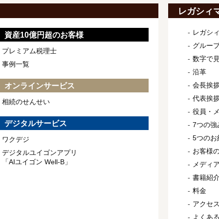
レガシィ
レガシ
資産10億円超のお客様
グルー
プレミアム税理士
数字で
事例一覧
沿革
会長挨
オンラインサービス
代表挨
相続のせんせい
役員・
デジタルサービス
7つの強
5つのお
ワクデジ
お客様
デジタルユイゴンアプリ
「AIユイゴン Well-B」
メディ
書籍紹
料金
アクセ
よくあ