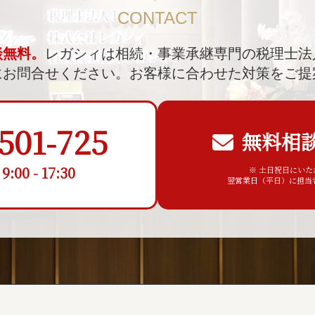
CONTACT
談無料。
レガシィは相続・事業承継専門の税理士法
にお問合せください。
お客様に合わせた対策をご提
501-725
無料相
00 - 17:30
※ 土日祝日にい
翌営業日（平日）に担当