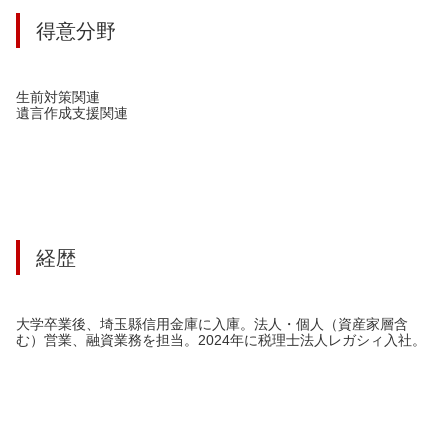
得意分野
生前対策関連
遺言作成支援関連
経歴
大学卒業後、埼玉縣信用金庫に入庫。法人・個人（資産家層含
む）営業、融資業務を担当。2024年に税理士法人レガシィ入社。