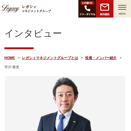
レガシィ
マネジメントグループ
無料面談
MENU
インタビュー
HOME
レガシィマネジメントグループとは
役員・メンバー紹介
市川 俊史