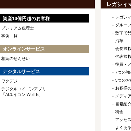
レガシィ
レガシ
資産10億円超のお客様
グルー
プレミアム税理士
数字で
事例一覧
沿革
会長挨
オンラインサービス
代表挨
相続のせんせい
役員・
デジタルサービス
7つの強
5つのお
ワクデジ
お客様
デジタルユイゴンアプリ
「AIユイゴン Well-B」
メディ
書籍紹
料金
アクセ
よくあ