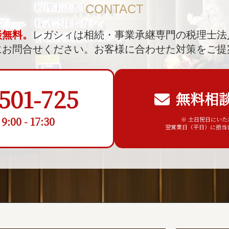
CONTACT
談無料。
レガシィは相続・事業承継専門の税理士法
にお問合せください。
お客様に合わせた対策をご提
501-725
無料相
00 - 17:30
※ 土日祝日にい
翌営業日（平日）に担当