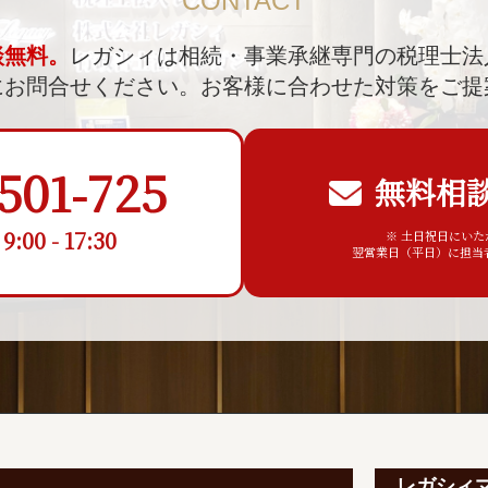
CONTACT
談無料。
レガシィは相続・事業承継専門の税理士法
にお問合せください。
お客様に合わせた対策をご提
501-725
無料相
00 - 17:30
※ 土日祝日にい
翌営業日（平日）に担当
レガシィ