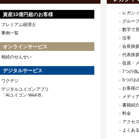
レガシ
資産10億円超のお客様
グルー
プレミアム税理士
数字で
事例一覧
沿革
会長挨
オンラインサービス
代表挨
相続のせんせい
役員・
デジタルサービス
7つの強
5つのお
ワクデジ
お客様
デジタルユイゴンアプリ
「AIユイゴン Well-B」
メディ
書籍紹
料金
アクセ
よくあ