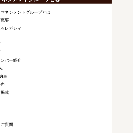
ィマネジメントグループとは
プ概要
見るレガシィ
拶
拶
メンバー紹介
み
約束
の声
ア掲載
介
ス
るご質問