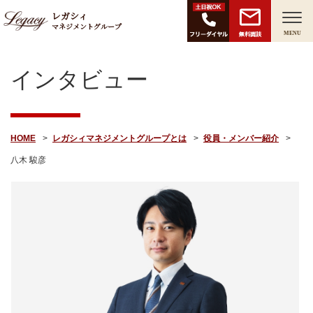
レガシィ
マネジメントグループ
無料面談
MENU
インタビュー
HOME
レガシィマネジメントグループとは
役員・メンバー紹介
八木 駿彦