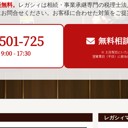
談無料。
レガシィは相続・事業承継専門の税理士法
にお問合せください。
お客様に合わせた対策をご提
501-725
無料相
00 - 17:30
※ 土日祝日にい
翌営業日（平日）に担当
レガシィ