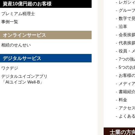
レガシ
資産10億円超のお客様
グルー
プレミアム税理士
数字で
事例一覧
沿革
会長挨
オンラインサービス
代表挨
相続のせんせい
役員・
デジタルサービス
7つの強
5つのお
ワクデジ
お客様
デジタルユイゴンアプリ
「AIユイゴン Well-B」
メディ
書籍紹
料金
アクセ
よくあ
士業の方