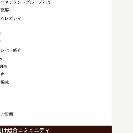
ィマネジメントグループとは
プ概要
見るレガシィ
拶
拶
メンバー紹介
み
約束
の声
ア掲載
介
ス
るご質問
向け総合コミュニティ