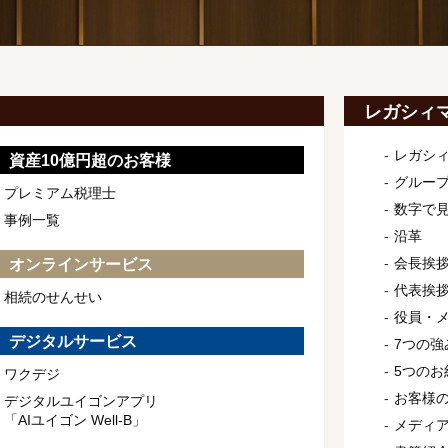
レガシィ
レガシ
資産10億円超のお客様
グルー
プレミアム税理士
数字で
事例一覧
沿革
会長挨
オンラインサービス
代表挨
相続のせんせい
役員・
デジタルサービス
7つの強
5つのお
ワクデジ
お客様
デジタルユイゴンアプリ
「AIユイゴン Well-B」
メディ