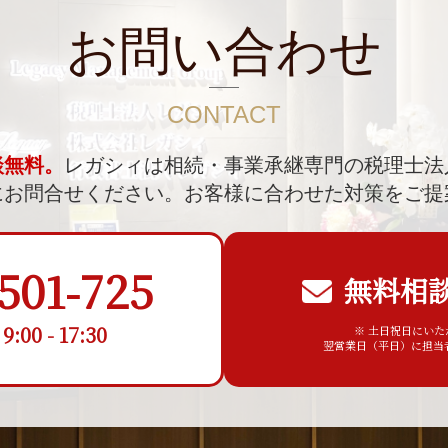
お問い合わせ
CONTACT
談無料。
レガシィは相続・事業承継専門の税理士法
にお問合せください。
お客様に合わせた対策をご提
501-725
無料相
00 - 17:30
※ 土日祝日にい
翌営業日（平日）に担当