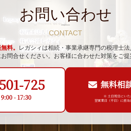
お問い合わせ
CONTACT
談無料。
レガシィは相続・事業承継専門の税理士法
にお問合せください。
お客様に合わせた対策をご提
501-725
無料相
00 - 17:30
※ 土日祝日にい
翌営業日（平日）に担当