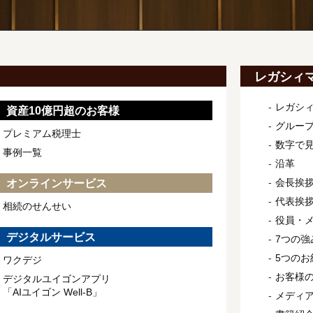
レガシィ
レガシ
資産10億円超のお客様
グルー
プレミアム税理士
数字で
事例一覧
沿革
会長挨
オンラインサービス
代表挨
相続のせんせい
役員・
デジタルサービス
7つの強
5つのお
ワクデジ
お客様
デジタルユイゴンアプリ
「AIユイゴン Well-B」
メディ