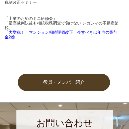
税制改正セミナー
「士業のためのミニ研修会」
「最高裁判決後も相続税務調査で負けない レガシィの不動産節
税」
「大増税！ マンション相続評価改正 今すべきは年内の贈与
全2巻
役員・メンバー紹介
お問い合わせ