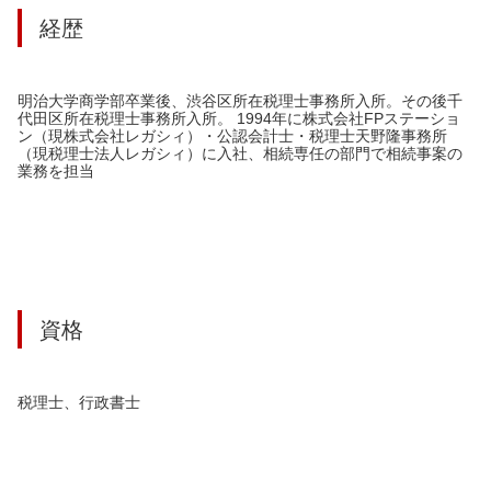
経歴
明治大学商学部卒業後、渋谷区所在税理士事務所入所。その後千
代田区所在税理士事務所入所。 1994年に株式会社FPステーショ
ン（現株式会社レガシィ）・公認会計士・税理士天野隆事務所
（現税理士法人レガシィ）に入社、相続専任の部門で相続事案の
業務を担当
資格
税理士、行政書士