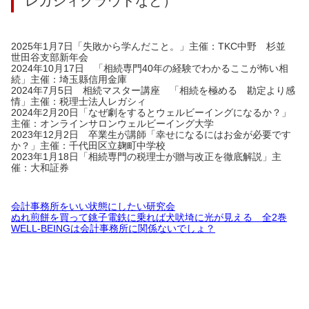
レガシィクラウドなど）
2025年1月7日「失敗から学んだこと。」主催：TKC中野 杉並
世田谷支部新年会
2024年10月17日 「相続専門40年の経験でわかるここが怖い相
続」主催：埼玉縣信用金庫
2024年7月5日 相続マスター講座 「相続を極める 勘定より感
情」主催：税理士法人レガシィ
2024年2月20日「なぜ劇をするとウェルビーイングになるか？」
主催：オンラインサロンウェルビーイング大学
2023年12月2日 卒業生が講師「幸せになるにはお金が必要です
か？」主催：千代田区立麹町中学校
2023年1月18日「相続専門の税理士が贈与改正を徹底解説」主
催：大和証券
会計事務所をいい状態にしたい研究会
ぬれ煎餅を買って銚子電鉄に乗れば犬吠埼に光が見える 全2巻
WELL-BEINGは会計事務所に関係ないでしょ？