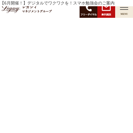
月:
【6月開催！】デジタルでワクワクを！スマホ勉強会のご案内
2026年5月
レガシィ
マネジメントグループ
無料面談
MENU