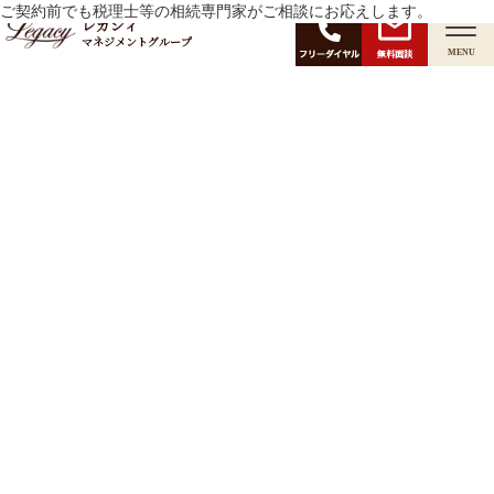
月:
ご契約前でも税理士等の相続専門家がご相談にお応えします。
2020年11月
レガシィ
マネジメントグループ
無料面談
MENU