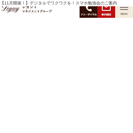
月:
【11月開催！】デジタルでワクワクを！スマホ勉強会のご案内
2025年11月
レガシィ
マネジメントグループ
無料面談
MENU