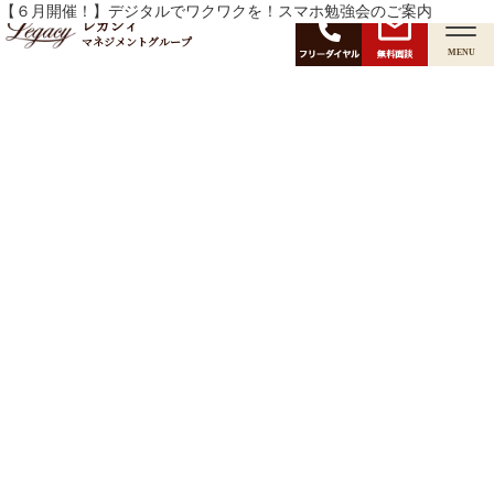
月:
【６月開催！】デジタルでワクワクを！スマホ勉強会のご案内
2025年5月
レガシィ
マネジメントグループ
無料面談
MENU