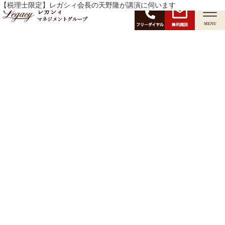
月:
【税理士限定】レガシィ会長の天野隆が講演に伺います
2025年3月
レガシィ
マネジメントグループ
無料面談
MENU