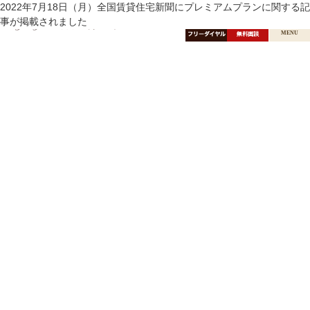
月:
2022年7月18日（月）全国賃貸住宅新聞にプレミアムプランに関する記
2022年8月
レガシィ
事が掲載されました
マネジメントグループ
無料面談
MENU