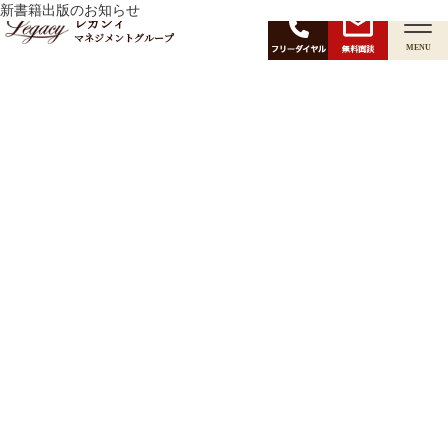
月:
新書籍出版のお知らせ
2020年1月
レガシィ
マネジメントグループ
無料面談
MENU