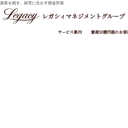
相続税の申告なら相続専門税理士法人レガシィ【公式】
月:
資産を残す、経営に生かす税金対策
2003年9月
レガシィマネジメントグループ
サービス案内
資産10億円超のお客