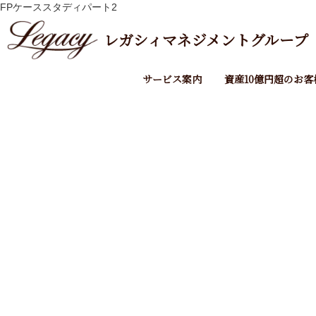
相続税の申告なら相続専門税理士法人レガシィ【公式】
月:
FPケーススタディパート2
1991年10月
レガシィマネジメントグループ
サービス案内
資産10億円超のお客