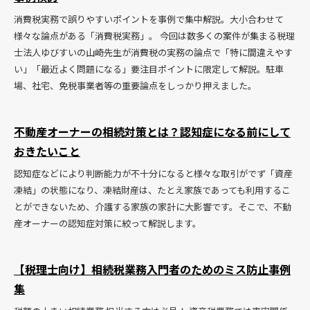
消費税実務で誤りやすいポイントを事例で集中解説。大小合わせて
様々な論点がある「消費税実務」。 今回は数多くの案件が集まる税理
士法人ゆびすいの山崎先生が消費税の実務の論点で「特に間違えやす
い」「最近よく問題になる」要注目ポイントに限定して解説。駐車
場、社宅、免税事業者等の重要論点をしっかり押えました。
不動産オーナーの相続対策とは？認知症になる前にして
おきたいこと
認知症などにより判断能力が不十分になると様々な取引がでず「資産
凍結」の状態になり、凍結財産は、たとえ家族であっても利用するこ
とができないため、介護する家族の家計に大影響です。そこで、不動
産オーナーの認知症対策に絞って解説します。
【税理士向け】相続税業務入門者のためのミス防止事例
集