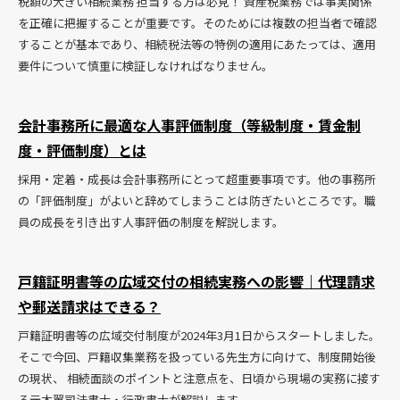
税額の大きい相続業務 担当する方は必見！ 資産税業務では事実関係
を正確に把握することが重要です。そのためには複数の担当者で確認
することが基本であり、相続税法等の特例の適用にあたっては、適用
要件について慎重に検証しなければなりません。
会計事務所に最適な人事評価制度（等級制度・賃金制
度・評価制度）とは
採用・定着・成長は会計事務所にとって超重要事項です。他の事務所
の「評価制度」がよいと辞めてしまうことは防ぎたいところです。職
員の成長を引き出す人事評価の制度を解説します。
戸籍証明書等の広域交付の相続実務への影響｜代理請求
や郵送請求はできる？
戸籍証明書等の広域交付制度が2024年3月1日からスタートしました。
そこで今回、戸籍収集業務を扱っている先生方に向けて、制度開始後
の現状、 相続面談のポイントと注意点を、日頃から現場の実務に接す
る元木翼司法書士・行政書士が解説します。