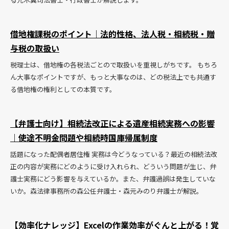
借地権課税のポイント｜法的性格、法人税・相続税・贈
与税の取扱い
税理士は、借地権の各税法ごとので取扱いを重視しがちです。 もちろ
ん大事なポイントですが、もっと大事なのは、どの税法上でも共通す
る借地権の権利としての本質です。
【弁護士向け】相続法改正による遺産相続実務への影響
｜使途不明金問題や相続時国庫帰属制度
話題になった配偶者居住権 実務は今どうなっている？最近の相続法改
正の内容が実務にどのように受け入れられ、どういう問題が生じ、弁
護士実務にどう影響を与えているか。また、弁護過誤は発生していな
いか。森法律事務所の森公任弁護士・森元みのり弁護士が解説。
【効率化ナレッジ】Excelの作業効率がぐんと上がる！覚