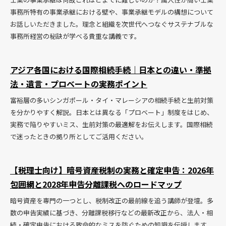
事務所特有の事業承継における壁や、事業承継モデルの構想について
お話しいただきました。理念と組織を次世代へつなぐサステナブルな
事務所経営の秘訣が学べる貴重な講義です。
アジア各国における国際相続手続｜日本との違い・準拠
法・遺言・プロベートの実務ポイント
富裕層の多いシンガポール・タイ・マレーシアの相続手続と生前対策
を分かりやすく解説。日本とは異なる「プロベート」制度をはじめ、
実務で陥りやすいミス、生前対策の最適解をお伝えします。国際相続
で迷ったときの拠り所としてご活用ください。
【税理士向け】暗号資産税制の実務と確定申告：2026年
包囲網と2028年申告分離課税へのロードマップ
暗号資産を専門の一つとし、税制改正の最前線を追う講師が登壇。多
数の申告実績に基づき、分離課税移行などの最新改正から、法人・相
続・確定申告における致命的なミスを防ぐための知識を伝授します。