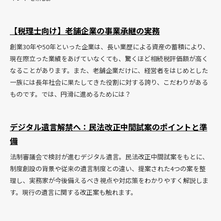
【税理士向け】老舗企業の事業承継の実務
創業30年や50年といった企業は、長い業歴による資産の蓄積により、
現在際立った業績をあげていなくても、驚くほど相続税評価額が高く
なることがあります。また、老舗企業だけに、経営者をはじめとした
一族には長年社会に果たしてきた役割に対する誇り、こだわりがある
ものです。では、円滑に進めるためには？
デジタル遺言解禁へ：民法改正中間試案のポイントと準
備
法制審議会で検討が進むデジタル遺言。民法改正中間試案をもとに、
制度創設の背景や従来の遺言制度との違い、提案された4つの案を整
理し、実務家が今後備えるべき視点や対応策をわかりやすく解説しま
す。現行の遺言に関する改正案も触れます。