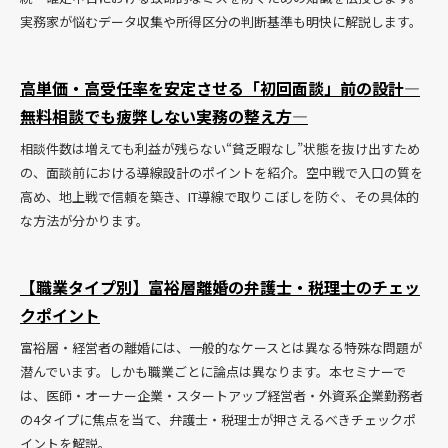
実務家が悩むデータ収集や所得区分の判断基準も明快に解説します。
高単価・高受任率を安定させる「初回面談」前の設計―
無料相談でも疲弊しない実務の整え方―
相談件数は増えても利益が残らない“貧乏暇なし”状態を抜け出すため
の、面談前における導線設計のポイントを紹介。空中戦で入口の質を
高め、地上戦で信頼を築き、IT導線で取りこぼしを防ぐ、その具体的
な方法が分かります。
【職業タイプ別】富裕層離婚の弁護士・税理士のチェッ
クポイント
富裕層・経営者の離婚には、一般的なケースとは異なる特殊な問題が
潜んでいます。しかも職業ごとに論点は異なります。本セミナーで
は、医師・オーナー企業・スタートアップ経営者・外資系企業勤務者
の4タイプに焦点を当て、弁護士・税理士が押さえるべきチェックポ
イントを解説。