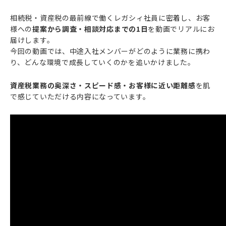
相続税・資産税の最前線で働くレガシィ社員に密着し、お客
様への
提案から調査・相談対応までの1日
を動画でリアルにお
届けします。
イベント
エン
今回の動画では、中途入社メンバーがどのように業務に携わ
り、どんな環境で成長していくのかを追いかけました。
資産税業務の奥深さ・スピード感・お客様に近い距離感
を肌
で感じていただける内容になっています。