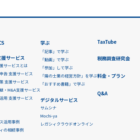
TaxTube
CS
学ぶ
「記事」で学ぶ
支援サービス
税務調査研究会
「動画」で学ぶ
援サービスとは
「参加」して学ぶ
申告 支援サービス
料金・プラン
「隣の士業の経営方針」を学ぶ
策 支援サービス
「おすすめ書籍」で学ぶ
継・M&A支援サービス
Q&A
活用 支援サービス
デジタルサービス
サムシナ
Mochi-ya
ス活用事例
レガシィクラウドオンライン
ィの相続事例