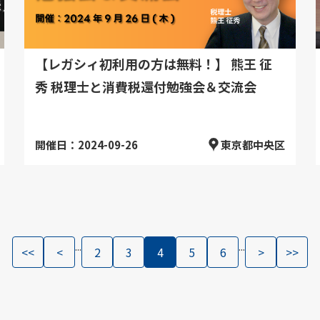
【レガシィ初利用の方は無料！】 熊王 征
秀 税理士と消費税還付勉強会＆交流会
開催日：2024-09-26
東京都中央区
...
...
<<
<
2
3
4
5
6
>
>>