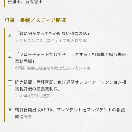
税理士、行政書士
記事／書籍／メディア関連
「親に何があっても心配ない遺言の話」
ソフトバンククリエイティブ版天野隆著
「フローチャートだけでチェックする！相続税と贈与税の
実務手順」
税務研究会出版局版税理士法人レガシィ著
読売新聞、産経新聞、東洋経済オンライン「マンション相
続税評価の最高裁判決」
2022年4月取材記事
朝日新聞出版AERA、プレジデント社プレジデントの相続
関連記事