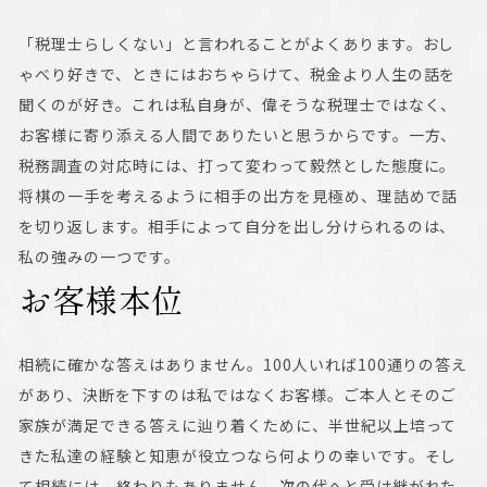
「税理士らしくない」と言われることがよくあります。おし
ゃべり好きで、ときにはおちゃらけて、税金より人生の話を
聞くのが好き。これは私自身が、偉そうな税理士ではなく、
お客様に寄り添える人間でありたいと思うからです。一方、
税務調査の対応時には、打って変わって毅然とした態度に。
将棋の一手を考えるように相手の出方を見極め、理詰めで話
を切り返します。相手によって自分を出し分けられるのは、
私の強みの一つです。
お客様本位
相続に確かな答えはありません。100人いれば100通りの答え
があり、決断を下すのは私ではなくお客様。ご本人とそのご
家族が満足できる答えに辿り着くために、半世紀以上培って
きた私達の経験と知恵が役立つなら何よりの幸いです。そし
て相続には、終わりもありません。次の代へと受け継がれた