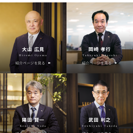
大山 広見
岡崎 孝行
Hiromi Oyama
Takayuki Okazaki
紹介ページを見る
紹介ページを見る
陽田 賢一
武田 利之
Kenichi Yoda
Toshiyuki Takeda