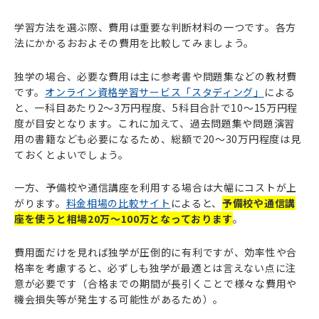
学習方法を選ぶ際、費用は重要な判断材料の一つです。各方
法にかかるおおよその費用を比較してみましょう。
独学の場合、必要な費用は主に参考書や問題集などの教材費
です。
オンライン資格学習サービス「スタディング」
による
と、一科目あたり2～3万円程度、5科目合計で10～15万円程
度が目安となります。これに加えて、過去問題集や問題演習
用の書籍なども必要になるため、総額で20～30万円程度は見
ておくとよいでしょう。
一方、予備校や通信講座を利用する場合は大幅にコストが上
がります。
料金相場の比較サイト
によると、
予備校や通信講
座を使うと相場20万～100万となっております
。
費用面だけを見れば独学が圧倒的に有利ですが、効率性や合
格率を考慮すると、必ずしも独学が最適とは言えない点に注
意が必要です（合格までの期間が長引くことで様々な費用や
機会損失等が発生する可能性があるため）。