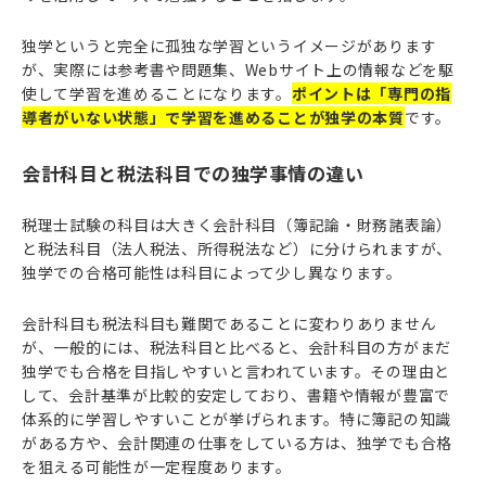
独学というと完全に孤独な学習というイメージがあります
が、実際には参考書や問題集、Webサイト上の情報などを駆
使して学習を進めることになります。
ポイントは「専門の指
導者がいない状態」で学習を進めることが独学の本質
です。
会計科目と税法科目での独学事情の違い
税理士試験の科目は大きく会計科目（簿記論・財務諸表論）
と税法科目（法人税法、所得税法など）に分けられますが、
独学での合格可能性は科目によって少し異なります。
会計科目も税法科目も難関であることに変わりありません
が、一般的には、税法科目と比べると、会計科目の方がまだ
独学でも合格を目指しやすいと言われています。その理由と
して、会計基準が比較的安定しており、書籍や情報が豊富で
体系的に学習しやすいことが挙げられます。特に簿記の知識
がある方や、会計関連の仕事をしている方は、独学でも合格
を狙える可能性が一定程度あります。