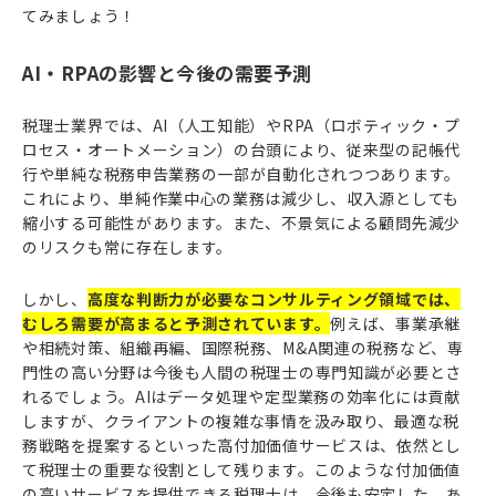
てみましょう！
AI・RPAの影響と今後の需要予測
税理士業界では、AI（人工知能）やRPA（ロボティック・プ
ロセス・オートメーション）の台頭により、従来型の記帳代
行や単純な税務申告業務の一部が自動化されつつあります。
これにより、単純作業中心の業務は減少し、収入源としても
縮小する可能性があります。また、不景気による顧問先減少
のリスクも常に存在します。
しかし、
高度な判断力が必要なコンサルティング領域では、
むしろ需要が高まると予測されています。
例えば、事業承継
や相続対策、組織再編、国際税務、M&A関連の税務など、専
門性の高い分野は今後も人間の税理士の専門知識が必要とさ
れるでしょう。AIはデータ処理や定型業務の効率化には貢献
しますが、クライアントの複雑な事情を汲み取り、最適な税
務戦略を提案するといった高付加価値サービスは、依然とし
て税理士の重要な役割として残ります。このような付加価値
の高いサービスを提供できる税理士は、今後も安定した、あ