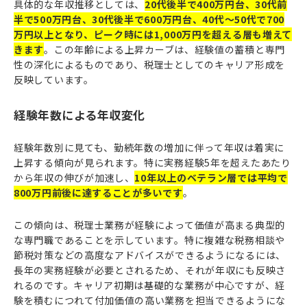
具体的な年収推移としては、
20代後半で400万円台、30代前
半で500万円台、30代後半で600万円台、40代〜50代で700
万円以上となり、ピーク時には1,000万円を超える層も増えて
きます
。この年齢による上昇カーブは、経験値の蓄積と専門
性の深化によるものであり、税理士としてのキャリア形成を
反映しています。
経験年数による年収変化
経験年数別に見ても、勤続年数の増加に伴って年収は着実に
上昇する傾向が見られます。特に実務経験5年を超えたあたり
から年収の伸びが加速し、
10年以上のベテラン層では平均で
800万円前後に達することが多いです
。
この傾向は、税理士業務が経験によって価値が高まる典型的
な専門職であることを示しています。特に複雑な税務相談や
節税対策などの高度なアドバイスができるようになるには、
長年の実務経験が必要とされるため、それが年収にも反映さ
れるのです。キャリア初期は基礎的な業務が中心ですが、経
験を積むにつれて付加価値の高い業務を担当できるようにな