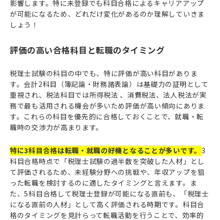
影響します。特に未登録でも科目合格によるキャリアアップ
が可能になるため、どれだけ変化があるのか理解していきま
しょう！
評価の高い合格科目と転職のタイミング
税理士試験の科目の中でも、特に評価が高い科目がありま
す。会計2科目（簿記論・財務諸表論）は基礎力の証明として
重視され、税法科目では所得税法 、消費税法、法人税法が実
務で最も活用される機会が多いため評価が高い傾向にありま
す。これらの科目を優先的に合格しておくことで、就職・転
職時の交渉力が高まります。
特に3科目合格は転職・就職の好機となることが多いです。
3
科目合格時点で「税理士試験の過半数を突破した人材」とし
て評価されるため、未経験分野への挑戦や、年収アップを狙
った転職を検討するのに適したタイミングと言えます。ま
た、5科目合格して税理士登録が可能になる直前も、「税理士
になる直前の人材」として高く評価される時期です。科目合
格のタイミングを見計らって転職活動を行うことで、効率的