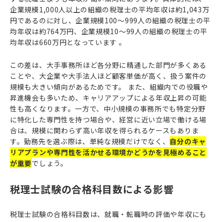
企業規模1,000人以上の組織の税理士の平均年収は約1,043万
円であるのに対し、企業規模100～999人の組織の税理士の平
均年収は約764万円、企業規模10～99人の組織の税理士の平
均年収は660万円となっています 。
この差は、大手事務所ほど各分野に精通した部門が多くある
ことや、大企業や大手法人ほど顧客単価が高く、扱う案件の
規模も大きい傾向があるためです。 また、組織内での役職や
昇進機会も多いため、キャリアアップによる年収上昇の可能
性も高くなります。一方で、中小規模の事務所でも特定分野
に特化した専門性を持つ場合や、経営に近い立場で働ける場
合は、規模に関わらず高い年収を得られるケースもありま
す。勤務先を選ぶ際は、単純な規模だけでなく、
自分のキャ
リアプランや専門性を活かせる環境かどうかを見極めること
が重要
でしょう。
税理士試験の合格科目数による影響
税理士試験の合格科目数は、就職・転職時の評価や年収にも