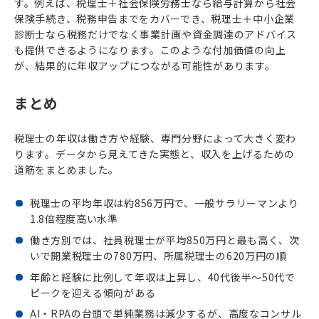
す。例えば、税理士＋社会保険労務士なら給与計算から社会
保険手続き、税務申告までをカバーでき、税理士＋中小企業
診断士なら税務だけでなく事業計画や資金調達のアドバイス
も提供できるようになります。このような付加価値の向上
が、結果的に年収アップにつながる可能性があります。
まとめ
税理士の年収は働き方や経験、専門分野によって大きく変わ
ります。データから見えてきた実態と、収入を上げるための
道筋をまとめました。
税理士の平均年収は約856万円で、一般サラリーマンより
1.8倍程度高い水準
働き方別では、社員税理士が平均850万円と最も高く、次
いで開業税理士の780万円、所属税理士の620万円の順
年齢と経験に比例して年収は上昇し、40代後半～50代で
ピークを迎える傾向がある
AI・RPAの台頭で単純業務は減少するが、高度なコンサル