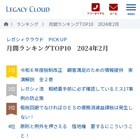
フリーダイヤル
メール
MENU
ランキング
月間ランキングTOP10 2024年2月
レガシィクラウド PICK UP
月間ランキングTOP10 2024年2月
1位
令和６年度税制改正 顧客満足のための情報提供 実
演解説 全２巻
2位
レガシィ流 相続着手前に必ず確認しているミス17事
例の防止策
3位
租税回避でなければＤＥＳの債務消滅益課税は発生し
ない！
4位
原則と例外を押さえる 借地権 要するにこういうこ
と！