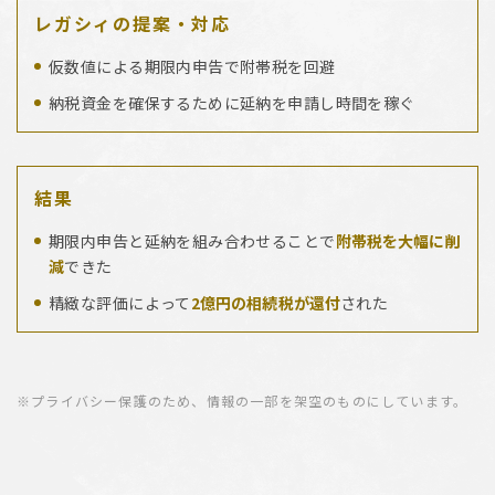
レガシィの提案・対応
仮数値による期限内申告で附帯税を回避
納税資金を確保するために延納を申請し時間を稼ぐ
結果
期限内申告と延納を組み合わせることで
附帯税を大幅に削
減
できた
精緻な評価によって
2億円の相続税が還付
された
※プライバシー保護のため、情報の一部を架空のものにしています。