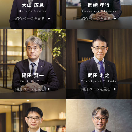
大山 広見
岡崎 孝行
Hiromi Oyama
Takayuki Okazaki
紹介ページを見る
紹介ページを見る
陽田 賢一
武田 利之
Kenichi Yoda
Toshiyuki Takeda
紹介ページを見る
紹介ページを見る