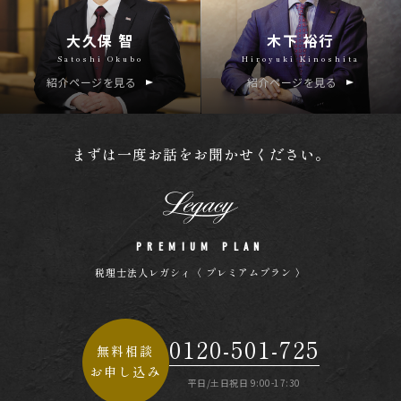
大久保 智
木下 裕行
Satoshi Okubo
Hiroyuki Kinoshita
紹介ページを見る
紹介ページを見る
まずは一度お話をお聞かせください。
PREMIUM PLAN
税理士法人レガシィ〈 プレミアムプラン 〉
0120-501-725
無料相談
お申し込み
平日/土日祝日 9:00-17:30