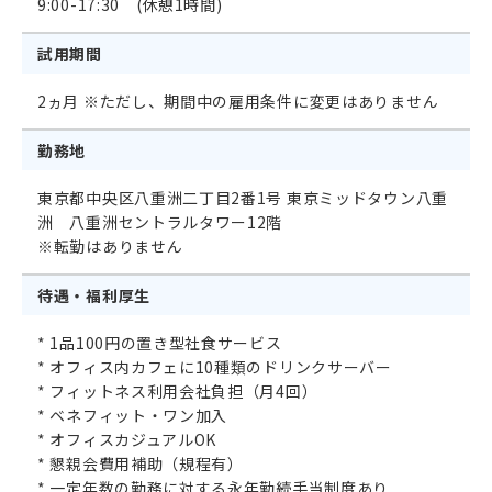
9:00-17:30 (休憩1時間)
試用期間
2ヵ月 ※ただし、期間中の雇用条件に変更はありません
勤務地
東京都中央区八重洲二丁目2番1号 東京ミッドタウン八重
洲 八重洲セントラルタワー12階
※転勤はありません
待遇・福利厚生
* 1品100円の置き型社食サービス
* オフィス内カフェに10種類のドリンクサーバー
* フィットネス利用会社負担（月4回）
* ベネフィット・ワン加入
* オフィスカジュアルOK
* 懇親会費用補助（規程有）
* 一定年数の勤務に対する永年勤続手当制度あり