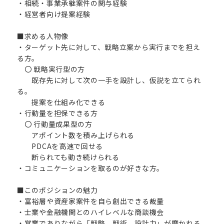
・相続・事業承継案件の関与経験
・経営者向け提案経験
■求める人物像
・ターゲット先に対して、戦略立案から実行までを担え
る方。
〇 戦略実行型の方
既存先に対して次の一手を設計し、仮説を立てられ
る。
提案を仕組み化できる
・行動量を担保できる方
〇 行動量成果型の方
アポイント数を積み上げられる
PDCAを高速で回せる
断られても動き続けられる
・コミュニケーションを取るのが好きな方。
■このポジションの魅力
・富裕層や資産家案件を自ら創出できる裁量
・士業や金融機関とのハイレベルな商談機会
・営業でありながら「戦略 戦術 設計力」が磨かれる