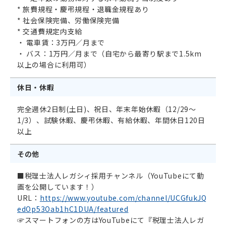
* 旅費規程・慶弔規程・退職金規程あり
* 社会保険完備、労働保険完備
* 交通費規定内支給
・ 電車賃：3万円／月まで
・ バス：1万円／月まで（自宅から最寄り駅まで1.5km
以上の場合に利用可）
休日・休暇
完全週休2日制(土日)、祝日、年末年始休暇（12/29～
1/3）、試験休暇、慶弔休暇、有給休暇、年間休日120日
以上
その他
■税理士法人レガシィ採用チャンネル（YouTubeにて動
画を公開しています！）
URL：
https://www.youtube.com/channel/UCGfukJQ
edOp53Oab1hC1DUA/featured
☞スマートフォンの方はYouTubeにて『税理士法人レガ