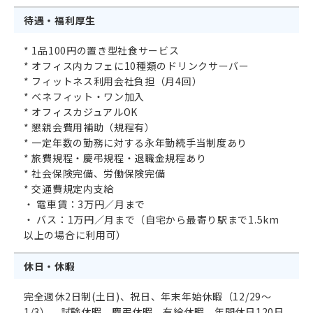
待遇・福利厚生
* 1品100円の置き型社食サービス
* オフィス内カフェに10種類のドリンクサーバー
* フィットネス利用会社負担（月4回）
* ベネフィット・ワン加入
* オフィスカジュアルOK
* 懇親会費用補助（規程有）
* 一定年数の勤務に対する永年勤続手当制度あり
* 旅費規程・慶弔規程・退職金規程あり
* 社会保険完備、労働保険完備
* 交通費規定内支給
・ 電車賃：3万円／月まで
・ バス：1万円／月まで（自宅から最寄り駅まで1.5km
以上の場合に利用可）
休日・休暇
完全週休2日制(土日)、祝日、年末年始休暇（12/29～
1/3）、試験休暇、慶弔休暇、有給休暇、年間休日120日