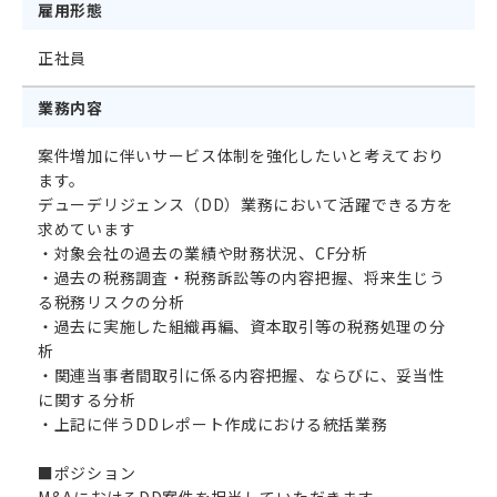
雇用形態
正社員
イベント
業務内容
エントリー
案件増加に伴いサービス体制を強化したいと考えており
ます。
デューデリジェンス（DD）業務において活躍できる方を
求めています
・対象会社の過去の業績や財務状況、CF分析
・過去の税務調査・税務訴訟等の内容把握、将来生じう
る税務リスクの分析
・過去に実施した組織再編、資本取引等の税務処理の分
析
・関連当事者間取引に係る内容把握、ならびに、妥当性
に関する分析
・上記に伴うDDレポート作成における統括業務
■ポジション
M&AにおけるDD案件を担当していただきます。