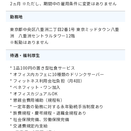
2ヵ月 ※ただし、期間中の雇用条件に変更はありません
勤務地
東京都中央区八重洲二丁目2番1号 東京ミッドタウン八重
洲 八重洲セントラルタワー12階
※転勤はありません
待遇・福利厚生
* 1品100円の置き型社食サービス
* オフィス内カフェに10種類のドリンクサーバー
* フィットネス利用会社負担（月4回）
* ベネフィット・ワン加入
* オフィスカジュアルOK
* 懇親会費用補助（規程有）
* 一定年数の勤務に対する永年勤続手当制度あり
* 旅費規程・慶弔規程・退職金規程あり
* 社会保険完備、労働保険完備
* 交通費規定内支給