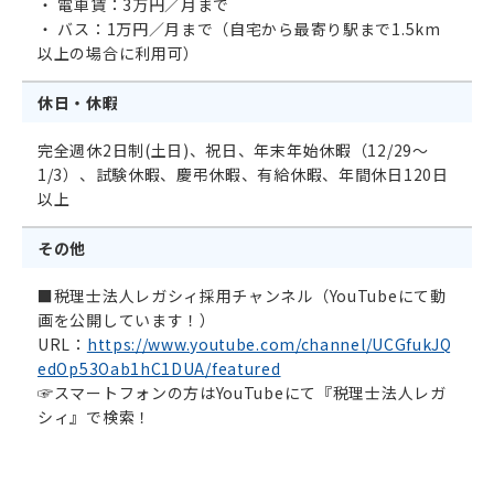
・ 電車賃：3万円／月まで
・ バス：1万円／月まで（自宅から最寄り駅まで1.5km
以上の場合に利用可）
休日・休暇
完全週休2日制(土日)、祝日、年末年始休暇（12/29～
1/3）、試験休暇、慶弔休暇、有給休暇、年間休日120日
以上
その他
■税理士法人レガシィ採用チャンネル（YouTubeにて動
画を公開しています！）
URL：
https://www.youtube.com/channel/UCGfukJQ
edOp53Oab1hC1DUA/featured
☞スマートフォンの方はYouTubeにて『税理士法人レガ
シィ』で検索！