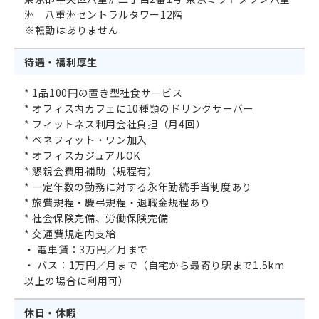
洲 八重洲セントラルタワー12階
※転勤はありません
待遇・福利厚生
* 1品100円の置き型社食サービス
* オフィス内カフェに10種類のドリンクサーバー
* フィットネス利用会社負担（月4回）
* ベネフィット・ワン加入
* オフィスカジュアルOK
* 懇親会費用補助（規程有）
* 一定年数の勤務に対する永年勤続手当制度あり
* 旅費規程・慶弔規程・退職金規程あり
* 社会保険完備、労働保険完備
* 交通費規定内支給
・ 電車賃：3万円／月まで
・ バス：1万円／月まで（自宅から最寄り駅まで1.5km
以上の場合に利用可）
休日・休暇