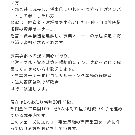
い方
・部と共に成長し、将来的に中核を担う立ち上げメンバ
ーとして参画したい方
顧客は、経営者・富裕層を中心とした10億〜100億円超
規模の資産オーナー。
経営・資本構造を理解し、事業オーナーの意思決定に寄
り添う姿勢が求められます。
事業承継への強い関心があり、
経営・財務・資本政策を横断的に学び、実務を通じて成
長していきたい方を歓迎します。
・事業オーナー向けコンサルティング業務の経験者
・法人顧問業務の経験者
は特に歓迎します。
現在は1人あたり常時20件前後、
部門全体で年間100件を5人体制で担う組織づくりを進め
ている成長期です。
このフェーズに加わり、事業承継の専門集団を一緒に作
っていける方をお待ちしています。