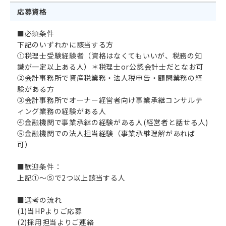
応募資格
■必須条件
下記のいずれかに該当する方
①税理士受験経験者（資格はなくてもいいが、税務の知
識が一定以上ある人）＊税理士or公認会計士だとなお可
②会計事務所で資産税業務・法人税申告・顧問業務の経
験がある方
③会計事務所でオーナー経営者向け事業承継コンサルテ
ィング業務の経験がある人
④金融機関で事業承継の経験がある人(経営者と話せる人)
⑤金融機関での法人担当経験（事業承継理解があれば
可）
■歓迎条件：
上記①〜⑤で2つ以上該当する人
■選考の流れ
(1)当HPよりご応募
(2)採用担当よりご連絡