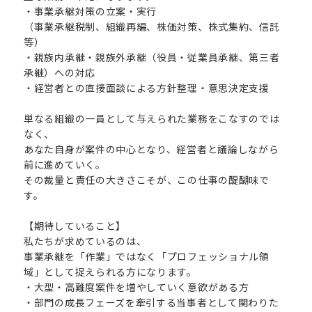
・事業承継対策の立案・実行
（事業承継税制、組織再編、株価対策、株式集約、信託
等）
・親族内承継・親族外承継（役員・従業員承継、第三者
承継）への対応
・経営者との直接面談による方針整理・意思決定支援
単なる組織の一員として与えられた業務をこなすのでは
なく、
あなた自身が案件の中心となり、経営者と議論しながら
前に進めていく。
その裁量と責任の大きさこそが、この仕事の醍醐味で
す。
【期待していること】
私たちが求めているのは、
事業承継を「作業」ではなく「プロフェッショナル領
域」として捉えられる方になります。
・大型・高難度案件を増やしていく意欲がある方
・部門の成長フェーズを牽引する当事者として関わりた